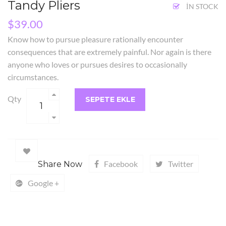
Tandy Pliers
IN STOCK
$
39.00
Know how to pursue pleasure rationally encounter
consequences that are extremely painful. Nor again is there
anyone who loves or pursues desires to occasionally
circumstances.
Qty
SEPETE EKLE
Add
Facebook
Twitter
Share Now
to
Google +
wishlist