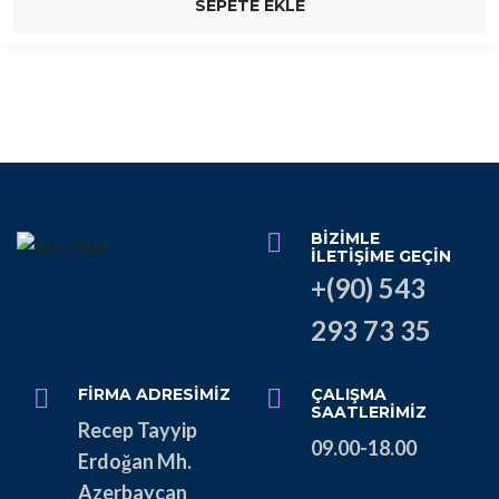
SEPETE EKLE
BIZIMLE
İLETIŞIME GEÇIN
+(90) 543
293 73 35
FIRMA ADRESIMIZ
ÇALIŞMA
SAATLERIMIZ
Recep Tayyip
09.00-18.00
Erdoğan Mh.
Azerbaycan